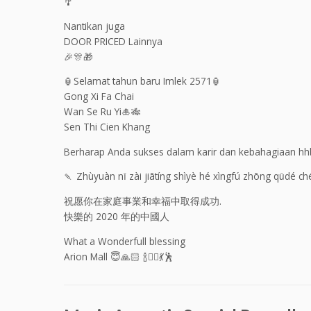
🎐
Nantikan juga
DOOR PRICED Lainnya
🎉🎊🎁
🏮Selamat tahun baru Imlek 2571🏮
Gong Xi Fa Chai
Wan Se Ru Yi🎍🎋
Sen Thi Cien Khang
Berharap Anda sukses dalam karir dan kebahagiaan hh
🍡 Zhùyuàn nǐ zài jiātíng shìyè hé xìngfú zhōng qǔdé 
祝愿你在家庭事業和幸福中取得成功.
快樂的 2020 年的中國人
What a Wonderfull blessing
Arion Mall 😇🙏🏻 🍾🤹‍♂💃🕺