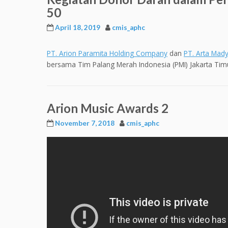
50
April 18, 2019
cmis_aphc
PT. Arion Paramita Holding Company
dan
PT. Arta Mad
bersama Tim Palang Merah Indonesia (PMI) Jakarta Timu
Arion Music Awards 2
November 7, 2018
cmis_aphc