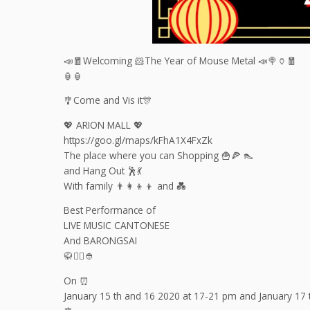
📣🧧Welcoming 🐹The Year of Mouse Metal 📣🍭🏺🧧
🏮🏮
🎐Come and Vis it🎊
💖 ARION MALL 💖
https://goo.gl/maps/kFhA1X4FxZk
The place where you can Shopping 🍟🍕 👠
and Hang Out 🕺💃
With family 👨‍👩‍👦‍👦 and 💑
Best Performance of
LIVE MUSIC CANTONESE
And BARONGSAI
🥋🤸‍♂👲
On ⏰
January 15 th and 16 2020 at 17-21 pm and January 17