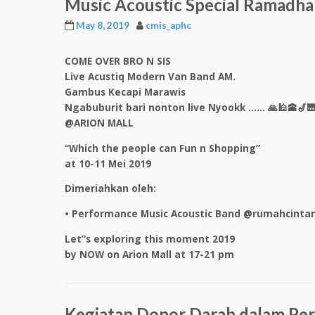
Music Acoustic Special Ramadh
May 8, 2019
cmis_aphc
COME OVER BRO N SIS
Live Acustiq Modern Van Band AM.
Gambus Kecapi Marawis
Ngabuburit bari nonton live Nyookk …… 🙏🕌🕋🎷
@ARION MALL
“Which the people can Fun n Shopping”
at 10-11 Mei 2019
Dimeriahkan oleh:
• Performance Music Acoustic Band @rumahcintam
Let”s exploring this moment 2019
by NOW on Arion Mall at 17-21 pm
Kegiatan Donor Darah dalam Per