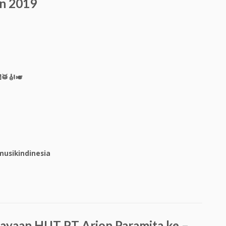
an 2019
🥁🎻🎺
usikindinesia
ayaan HUT PT Arion Paramita ke –