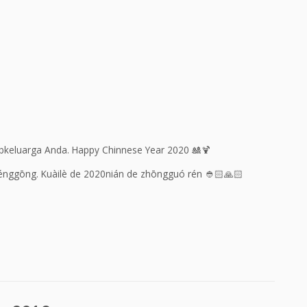
bkeluarga Anda. Happy Chinnese Year 2020 🎎🍹
chénggōng. Kuàilè de 2020nián de zhōngguó rén 👲🏻🙏🏻